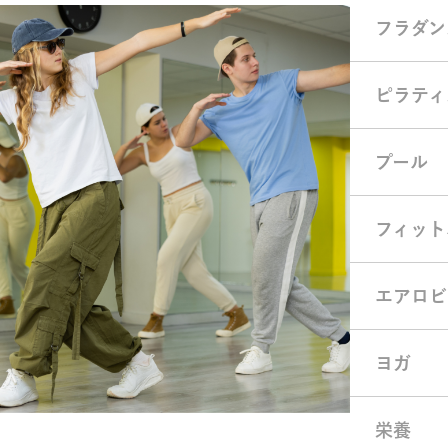
フラダン
ピラティ
プール
フィット
エアロビ
ヨガ
栄養