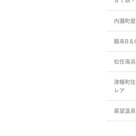
ＡＩＭ・
内灘町屋
鶴来B＆
松任海浜
津幡町住
レア
展望温泉