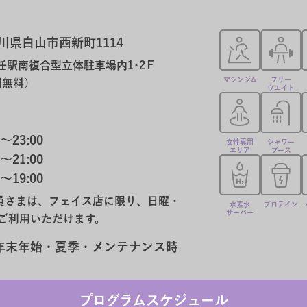
川県白山市西新町1114
任駅南複合型立体駐車場内1･2Ｆ
マシンジム
フリー
間無料）
ウエイト
〜23:00
女性専用
シャワー
エリア
ブース
〜21:00
〜19:00
員さまは、フェイス店に限り、日曜・
水素水
プロテイン
サーバー
でご利用いただけます。
年末年始・夏季・メンテナンス時
プログラムスケジュール