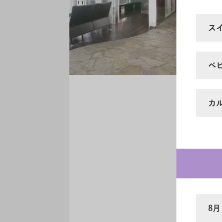
ス
ベ
カ
8月